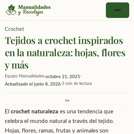
Inicio
Crochet
Crochet
Tejidos a crochet inspirados
Reciclajes
en la naturaleza: hojas, flores
Bordado
y más
Manualidades
Corte y Costura
Equipo Manualidades
·
·
octubre 21, 2025
Cursos Gratuitos
·
3 min de lectura
Actualizado el junio 8, 2026
Ads
El
crochet naturaleza
es una tendencia que
celebra el mundo natural a través del tejido.
Hojas, flores, ramas, frutas y animales son