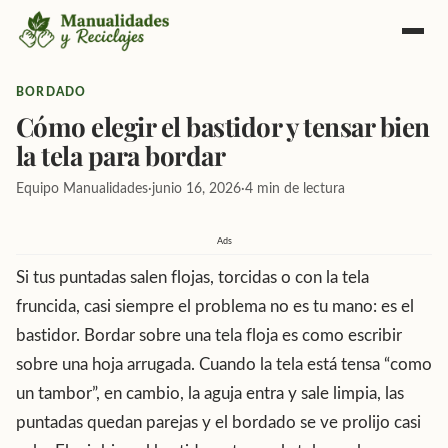
Inicio
BORDADO
Cómo elegir el bastidor y tensar bien
Crochet
la tela para bordar
Reciclajes
Equipo Manualidades
·
junio 16, 2026
·
4 min de lectura
Bordado
Ads
Si tus puntadas salen flojas, torcidas o con la tela
Manualidades
fruncida, casi siempre el problema no es tu mano: es el
Corte y Costura
bastidor. Bordar sobre una tela floja es como escribir
sobre una hoja arrugada. Cuando la tela está tensa “como
Cursos Gratuitos
un tambor”, en cambio, la aguja entra y sale limpia, las
puntadas quedan parejas y el bordado se ve prolijo casi